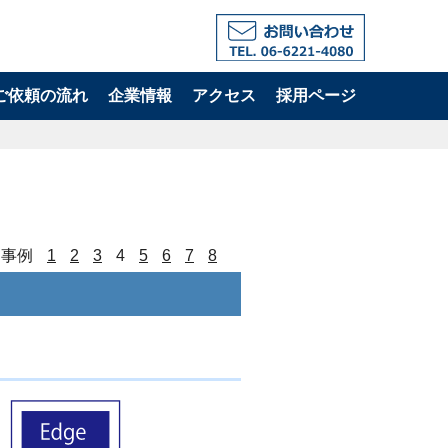
ご依頼の流れ
企業情報
アクセス
採用ページ
事例
1
2
3
4
5
6
7
8