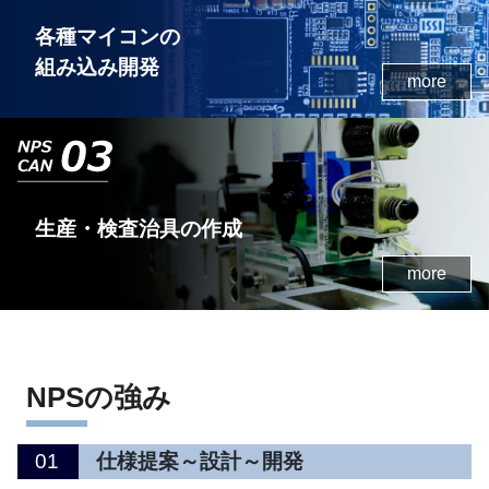
各種マイコンの
組み込み開発
more
生産・検査治具の作成
more
NPSの強み
01
仕様提案～設計～開発